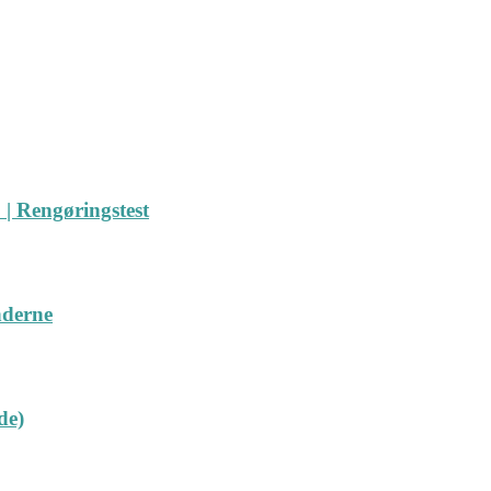
| Rengøringstest
nderne
de)