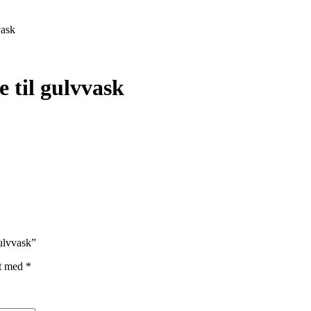
vask
 til gulvvask
ulvvask”
et med
*