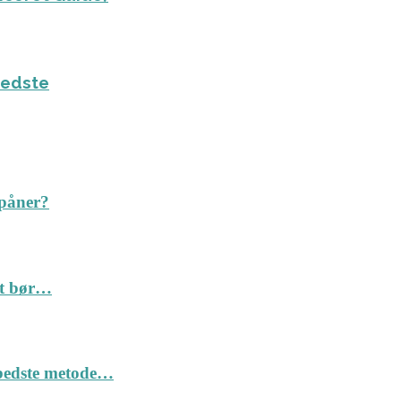
bedste
spåner?
Det bør…
n bedste metode…