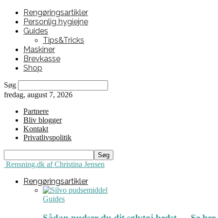
Rengøringsartikler
Personlig hygiejne
Guides
Tips&Tricks
Maskiner
Brevkasse
Shop
Søg
fredag, august 7, 2026
Partnere
Bliv blogger
Kontakt
Privatlivspolitik
Rensning.dk af Christina Jensen
Rengøringsartikler
Guides
Sådan pudser du dit sølvtøj bedst ← Se her