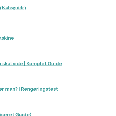
 (Købsguide)
askine
 skal vide | Komplet Guide
ør man? | Rengøringstest
ficeret Guide)