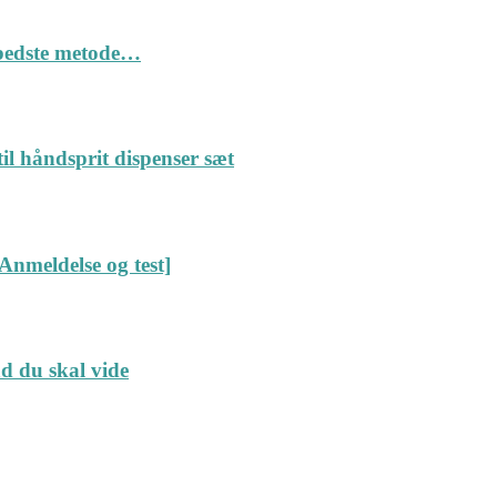
n bedste metode…
il håndsprit dispenser sæt
Anmeldelse og test]
ad du skal vide