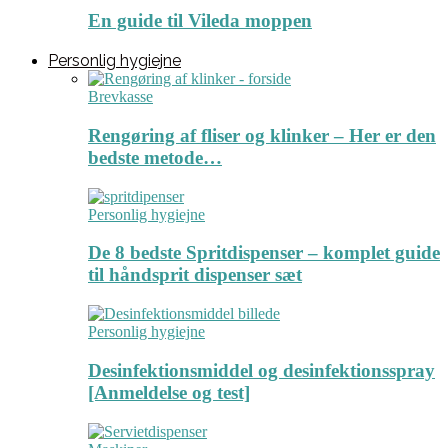
En guide til Vileda moppen
Personlig hygiejne
Brevkasse
Rengøring af fliser og klinker – Her er den
bedste metode…
Personlig hygiejne
De 8 bedste Spritdispenser – komplet guide
til håndsprit dispenser sæt
Personlig hygiejne
Desinfektionsmiddel og desinfektionsspray
[Anmeldelse og test]