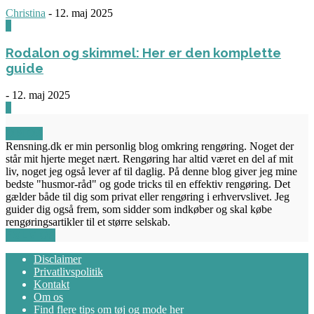
Christina
-
12. maj 2025
0
Rodalon og skimmel: Her er den komplette
guide
-
12. maj 2025
3
OM OS
Rensning.dk er min personlig blog omkring rengøring. Noget der
står mit hjerte meget nært. Rengøring har altid været en del af mit
liv, noget jeg også lever af til daglig. På denne blog giver jeg mine
bedste "husmor-råd" og gode tricks til en effektiv rengøring. Det
gælder både til dig som privat eller rengøring i erhvervslivet. Jeg
guider dig også frem, som sidder som indkøber og skal købe
rengøringsartikler til et større selskab.
FØLG OS
Disclaimer
Privatlivspolitik
Kontakt
Om os
Find flere tips om tøj og mode her