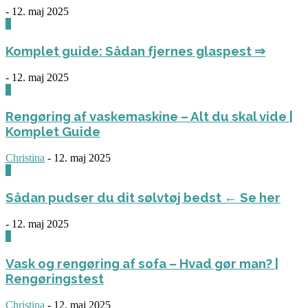
-
12. maj 2025
0
Komplet guide: Sådan fjernes glaspest ⇒
-
12. maj 2025
0
Rengøring af vaskemaskine – Alt du skal vide |
Komplet Guide
Christina
-
12. maj 2025
0
Sådan pudser du dit sølvtøj bedst ← Se her
-
12. maj 2025
0
Vask og rengøring af sofa – Hvad gør man? |
Rengøringstest
Christina
-
12. maj 2025