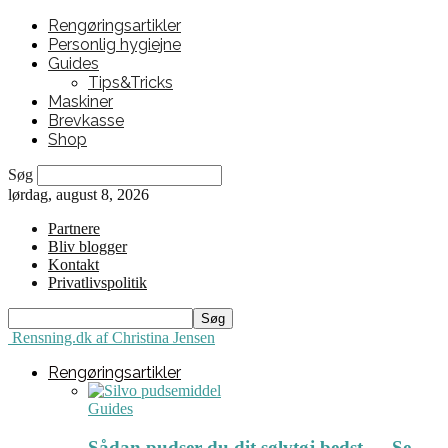
Rengøringsartikler
Personlig hygiejne
Guides
Tips&Tricks
Maskiner
Brevkasse
Shop
Søg
lørdag, august 8, 2026
Partnere
Bliv blogger
Kontakt
Privatlivspolitik
Rensning.dk af Christina Jensen
Rengøringsartikler
Guides
Sådan pudser du dit sølvtøj bedst ← Se