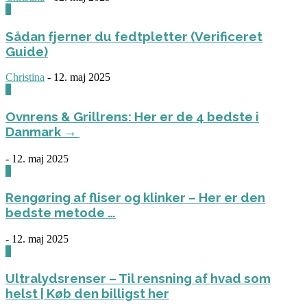
0
Sådan fjerner du fedtpletter (Verificeret
Guide)
Christina
-
12. maj 2025
0
Ovnrens & Grillrens: Her er de 4 bedste i
Danmark →
-
12. maj 2025
1
Rengøring af fliser og klinker – Her er den
bedste metode …
-
12. maj 2025
3
Ultralydsrenser – Til rensning af hvad som
helst | Køb den billigst her