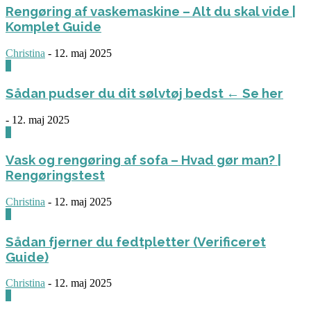
Rengøring af vaskemaskine – Alt du skal vide |
Komplet Guide
Christina
-
12. maj 2025
0
Sådan pudser du dit sølvtøj bedst ← Se her
-
12. maj 2025
0
Vask og rengøring af sofa – Hvad gør man? |
Rengøringstest
Christina
-
12. maj 2025
0
Sådan fjerner du fedtpletter (Verificeret
Guide)
Christina
-
12. maj 2025
0