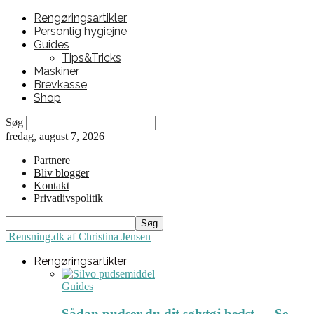
Rengøringsartikler
Personlig hygiejne
Guides
Tips&Tricks
Maskiner
Brevkasse
Shop
Søg
fredag, august 7, 2026
Partnere
Bliv blogger
Kontakt
Privatlivspolitik
Rensning.dk af Christina Jensen
Rengøringsartikler
Guides
Sådan pudser du dit sølvtøj bedst ← Se