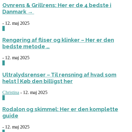
Ovnrens & Grillrens: Her er de 4 bedste i
Danmark →
-
12. maj 2025
1
Rengøring af fliser og klinker – Her er den
bedste metode …
-
12. maj 2025
3
Ultralydsrenser – Til rensning af hvad som
helst | Køb den billigst her
Christina
-
12. maj 2025
0
Rodalon og skimmel: Her er den komplette
guide
-
12. maj 2025