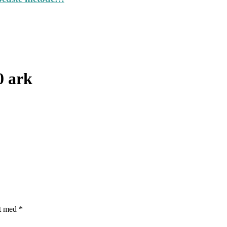
0 ark
et med
*