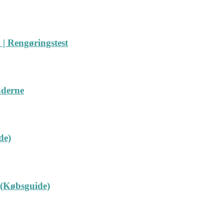
| Rengøringstest
nderne
de)
 (Købsguide)