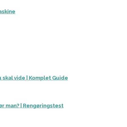
askine
 skal vide | Komplet Guide
ør man? | Rengøringstest