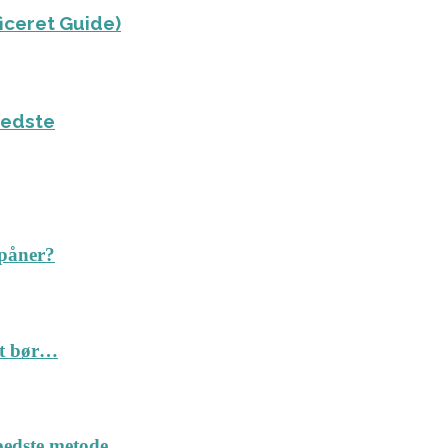
ficeret Guide)
bedste
spåner?
Det bør…
n bedste metode…