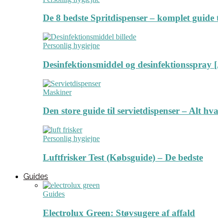
De 8 bedste Spritdispenser – komplet guide t
Personlig hygiejne
Desinfektionsmiddel og desinfektionsspray [
Maskiner
Den store guide til servietdispenser – Alt hv
Personlig hygiejne
Luftfrisker Test (Købsguide) – De bedste
Guides
Guides
Electrolux Green: Støvsugere af affald