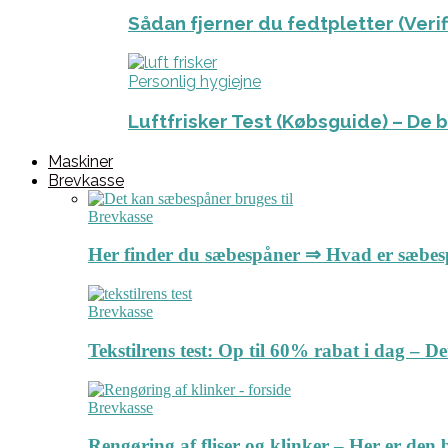
Sådan fjerner du fedtpletter (Veri
Personlig hygiejne
Luftfrisker Test (Købsguide) – De 
Maskiner
Brevkasse
Brevkasse
Her finder du sæbespåner ⇒ Hvad er sæbe
Brevkasse
Tekstilrens test: Op til 60% rabat i dag – 
Brevkasse
Rengøring af fliser og klinker – Her er de