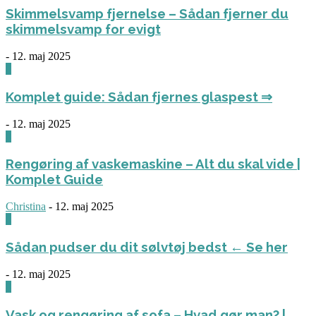
Skimmelsvamp fjernelse – Sådan fjerner du
skimmelsvamp for evigt
-
12. maj 2025
0
Komplet guide: Sådan fjernes glaspest ⇒
-
12. maj 2025
0
Rengøring af vaskemaskine – Alt du skal vide |
Komplet Guide
Christina
-
12. maj 2025
0
Sådan pudser du dit sølvtøj bedst ← Se her
-
12. maj 2025
0
Vask og rengøring af sofa – Hvad gør man? |