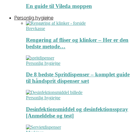
En guide til Vileda moppen
Personlig hygiejne
Brevkasse
Rengøring af fliser og klinker – Her er den
bedste metode…
Personlig hygiejne
De 8 bedste Spritdispenser – komplet guide
til håndsprit dispenser sæt
Personlig hygiejne
Desinfektionsmiddel og desinfektionsspray
[Anmeldelse og test]