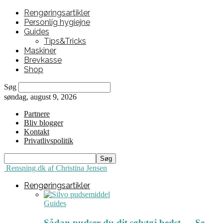
Rengøringsartikler
Personlig hygiejne
Guides
Tips&Tricks
Maskiner
Brevkasse
Shop
Søg
søndag, august 9, 2026
Partnere
Bliv blogger
Kontakt
Privatlivspolitik
Rensning.dk af Christina Jensen
Rengøringsartikler
Guides
Sådan pudser du dit sølvtøj bedst ← Se