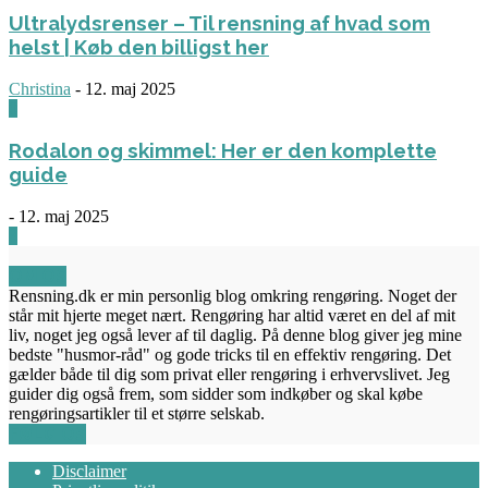
Ultralydsrenser – Til rensning af hvad som
helst | Køb den billigst her
Christina
-
12. maj 2025
0
Rodalon og skimmel: Her er den komplette
guide
-
12. maj 2025
3
OM OS
Rensning.dk er min personlig blog omkring rengøring. Noget der
står mit hjerte meget nært. Rengøring har altid været en del af mit
liv, noget jeg også lever af til daglig. På denne blog giver jeg mine
bedste "husmor-råd" og gode tricks til en effektiv rengøring. Det
gælder både til dig som privat eller rengøring i erhvervslivet. Jeg
guider dig også frem, som sidder som indkøber og skal købe
rengøringsartikler til et større selskab.
FØLG OS
Disclaimer