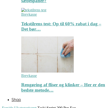
sæbespåner?
Brevkasse
Tekstilrens test: Op til 60% rabat i dag –
Det bør…
Brevkasse
Rengøring af fliser og klinker – Her er den
bedste metode…
Shop
Forside
Ukategoriseret
Taski Sprint 200 Pur-Eco,