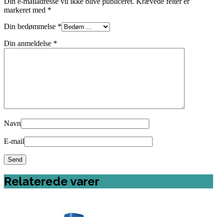
Din e-mailadresse vil ikke blive publiceret.
Krævede felter er
markeret med
*
Din bedømmelse
*
Din anmeldelse
*
Navn
E-mail
Relaterede varer