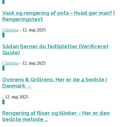
0
Vask og rengøring af sofa – Hvad gør man? |
Rengøringstest
Christina
-
12. maj 2025
0
Sådan fjerner du fedtpletter (Verificeret
Guide)
Christina
-
12. maj 2025
0
Ovnrens & Grillrens: Her er de 4 bedste i
Danmark →
-
12. maj 2025
1
Rengøring af fliser og klinker – Her er den
bedste metode …