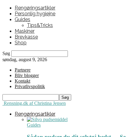
Rengøringsartikler
Personlig hygiejne
Guides
Tips&Tricks
Maskiner
Brevkasse
Shop
Søg
søndag, august 9, 2026
Partnere
Bliv blogger
Kontakt
Privatlivspolitik
Rensning.dk af Christina Jensen
Rengøringsartikler
Guides
Sådan pudser du dit sølvtøj bedst ← Se