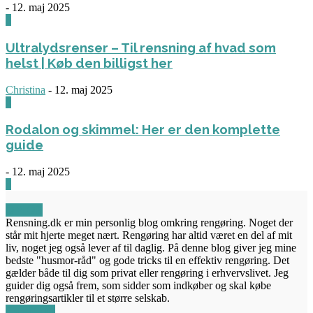
-
12. maj 2025
3
Ultralydsrenser – Til rensning af hvad som
helst | Køb den billigst her
Christina
-
12. maj 2025
0
Rodalon og skimmel: Her er den komplette
guide
-
12. maj 2025
3
OM OS
Rensning.dk er min personlig blog omkring rengøring. Noget der
står mit hjerte meget nært. Rengøring har altid været en del af mit
liv, noget jeg også lever af til daglig. På denne blog giver jeg mine
bedste "husmor-råd" og gode tricks til en effektiv rengøring. Det
gælder både til dig som privat eller rengøring i erhvervslivet. Jeg
guider dig også frem, som sidder som indkøber og skal købe
rengøringsartikler til et større selskab.
FØLG OS