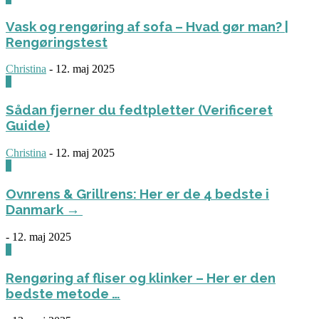
Vask og rengøring af sofa – Hvad gør man? |
Rengøringstest
Christina
-
12. maj 2025
0
Sådan fjerner du fedtpletter (Verificeret
Guide)
Christina
-
12. maj 2025
0
Ovnrens & Grillrens: Her er de 4 bedste i
Danmark →
-
12. maj 2025
1
Rengøring af fliser og klinker – Her er den
bedste metode …