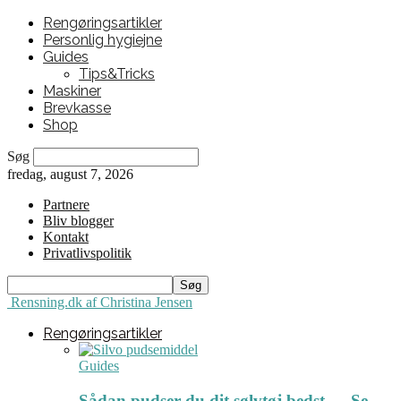
Rengøringsartikler
Personlig hygiejne
Guides
Tips&Tricks
Maskiner
Brevkasse
Shop
Søg
fredag, august 7, 2026
Partnere
Bliv blogger
Kontakt
Privatlivspolitik
Rensning.dk af Christina Jensen
Rengøringsartikler
Guides
Sådan pudser du dit sølvtøj bedst ← Se