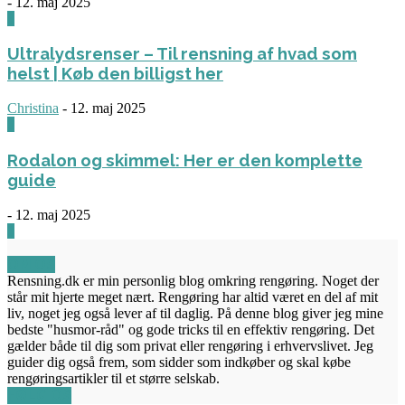
-
12. maj 2025
3
Ultralydsrenser – Til rensning af hvad som
helst | Køb den billigst her
Christina
-
12. maj 2025
0
Rodalon og skimmel: Her er den komplette
guide
-
12. maj 2025
3
OM OS
Rensning.dk er min personlig blog omkring rengøring. Noget der
står mit hjerte meget nært. Rengøring har altid været en del af mit
liv, noget jeg også lever af til daglig. På denne blog giver jeg mine
bedste "husmor-råd" og gode tricks til en effektiv rengøring. Det
gælder både til dig som privat eller rengøring i erhvervslivet. Jeg
guider dig også frem, som sidder som indkøber og skal købe
rengøringsartikler til et større selskab.
FØLG OS