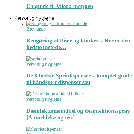
En guide til Vileda moppen
Personlig hygiejne
Brevkasse
Rengøring af fliser og klinker – Her er den
bedste metode…
Personlig hygiejne
De 8 bedste Spritdispenser – komplet guide
til håndsprit dispenser sæt
Personlig hygiejne
Desinfektionsmiddel og desinfektionsspray
[Anmeldelse og test]