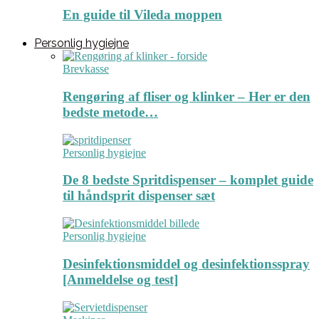
En guide til Vileda moppen
Personlig hygiejne
Brevkasse
Rengøring af fliser og klinker – Her er den
bedste metode…
Personlig hygiejne
De 8 bedste Spritdispenser – komplet guide
til håndsprit dispenser sæt
Personlig hygiejne
Desinfektionsmiddel og desinfektionsspray
[Anmeldelse og test]