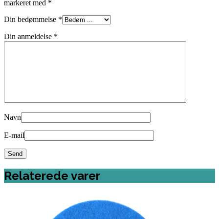
markeret med
*
Din bedømmelse
*
Din anmeldelse
*
Navn
E-mail
Relaterede varer