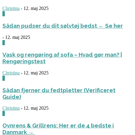
Christina
-
12. maj 2025
0
Sådan pudser du dit sølvtøj bedst ← Se her
-
12. maj 2025
0
Vask og rengøring af sofa – Hvad gør man? |
Rengøringstest
Christina
-
12. maj 2025
0
Sådan fjerner du fedtpletter (Verificeret
Guide)
Christina
-
12. maj 2025
0
Ovnrens & Grillrens: Her er de 4 bedste i
Danmark →