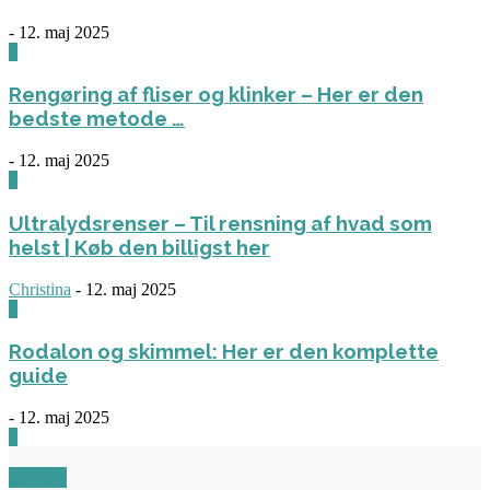
-
12. maj 2025
1
Rengøring af fliser og klinker – Her er den
bedste metode …
-
12. maj 2025
3
Ultralydsrenser – Til rensning af hvad som
helst | Køb den billigst her
Christina
-
12. maj 2025
0
Rodalon og skimmel: Her er den komplette
guide
-
12. maj 2025
3
OM OS