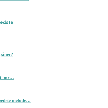
bedste
spåner?
Det bør…
n bedste metode…