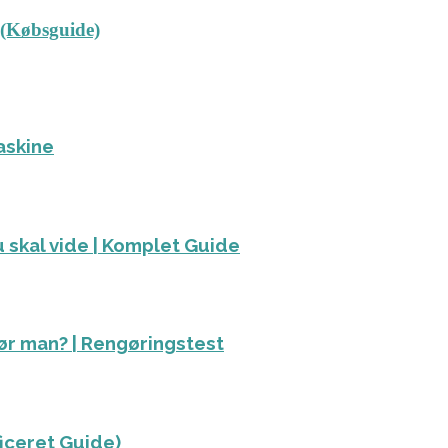
 (Købsguide)
askine
 skal vide | Komplet Guide
ør man? | Rengøringstest
ficeret Guide)