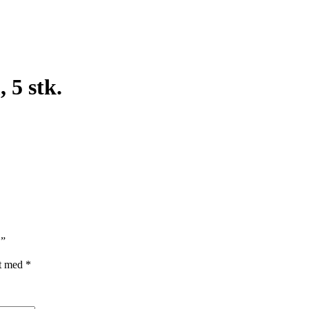
 5 stk.
.”
et med
*