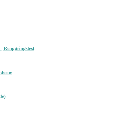
| Rengøringstest
nderne
de)