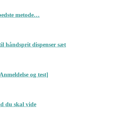
n bedste metode…
il håndsprit dispenser sæt
Anmeldelse og test]
ad du skal vide