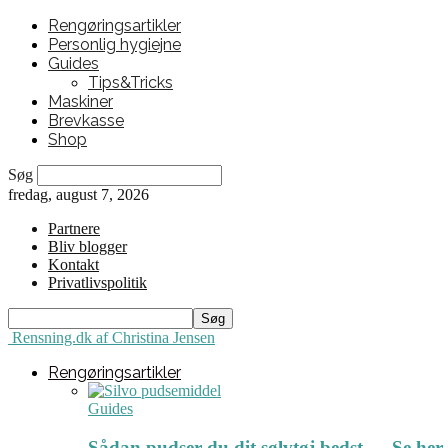
Rengøringsartikler
Personlig hygiejne
Guides
Tips&Tricks
Maskiner
Brevkasse
Shop
Søg
fredag, august 7, 2026
Partnere
Bliv blogger
Kontakt
Privatlivspolitik
Rensning.dk af Christina Jensen
Rengøringsartikler
Guides
Sådan pudser du dit sølvtøj bedst ← Se her