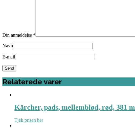
Din anmeldelse
*
Navn
E-mail
Relaterede varer
Kärcher, pads, mellemblød, rød, 381 m
Tjek prisen her