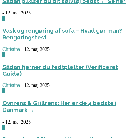
Sådan pudser du dit sølvtøj bedst ← Se her
-
12. maj 2025
0
Vask og rengøring af sofa – Hvad gør man? |
Rengøringstest
Christina
-
12. maj 2025
0
Sådan fjerner du fedtpletter (Verificeret
Guide)
Christina
-
12. maj 2025
0
Ovnrens & Grillrens: Her er de 4 bedste i
Danmark →
-
12. maj 2025
1