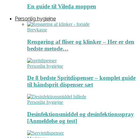
En guide til Vileda moppen
Personlig hygiejne
Brevkasse
Rengøring af fliser og klinker – Her er den
bedste metode…
Personlig hygiejne
De 8 bedste Spritdispenser – komplet guide
til håndsprit dispenser sæt
Personlig hygiejne
Desinfektionsmiddel og desinfektionsspray
[Anmeldelse og test]