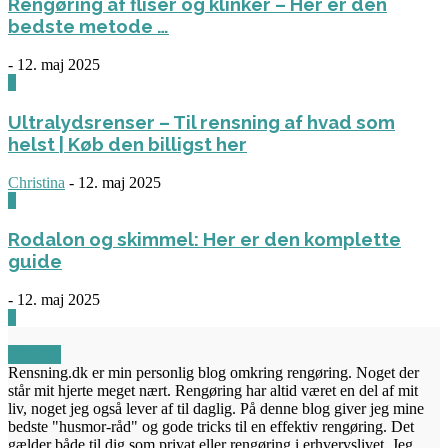
Rengøring af fliser og klinker – Her er den
bedste metode …
-
12. maj 2025
3
Ultralydsrenser – Til rensning af hvad som
helst | Køb den billigst her
Christina
-
12. maj 2025
0
Rodalon og skimmel: Her er den komplette
guide
-
12. maj 2025
3
OM OS
Rensning.dk er min personlig blog omkring rengøring. Noget der
står mit hjerte meget nært. Rengøring har altid været en del af mit
liv, noget jeg også lever af til daglig. På denne blog giver jeg mine
bedste "husmor-råd" og gode tricks til en effektiv rengøring. Det
gælder både til dig som privat eller rengøring i erhvervslivet. Jeg