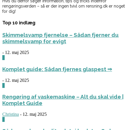
Hvis du derfor søger information, tips og tricks indenfor
rengøringsverden – så er der ingen tvivl om rensning.dk er noget
for dig!
Top 10 indlæg
Skimmelsvamp fjernelse – Sådan fjerner du
skimmelsvamp for evigt
-
12. maj 2025
0
Komplet guide: Sådan fjernes glaspest ⇒
-
12. maj 2025
0
Rengøring af vaskemaskine – Alt du skal vide |
Komplet Guide
Christina
-
12. maj 2025
0