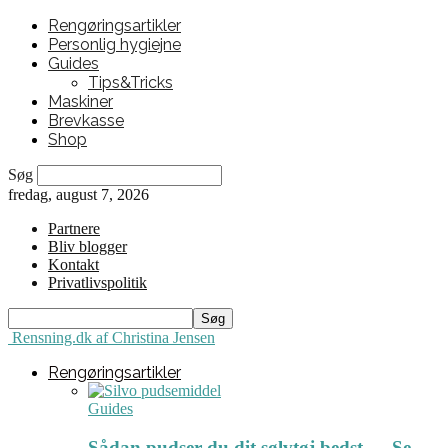
Rengøringsartikler
Personlig hygiejne
Guides
Tips&Tricks
Maskiner
Brevkasse
Shop
Søg
fredag, august 7, 2026
Partnere
Bliv blogger
Kontakt
Privatlivspolitik
Rensning.dk af Christina Jensen
Rengøringsartikler
Guides
Sådan pudser du dit sølvtøj bedst ← Se