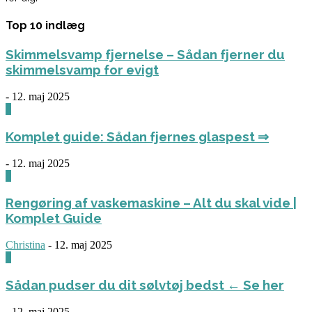
Top 10 indlæg
Skimmelsvamp fjernelse – Sådan fjerner du
skimmelsvamp for evigt
-
12. maj 2025
0
Komplet guide: Sådan fjernes glaspest ⇒
-
12. maj 2025
0
Rengøring af vaskemaskine – Alt du skal vide |
Komplet Guide
Christina
-
12. maj 2025
0
Sådan pudser du dit sølvtøj bedst ← Se her
-
12. maj 2025