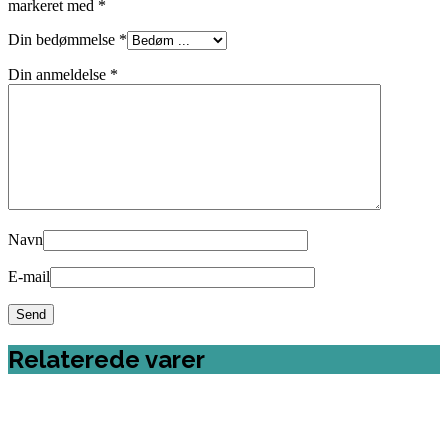
markeret med
*
Din bedømmelse
*
Din anmeldelse
*
Navn
E-mail
Relaterede varer