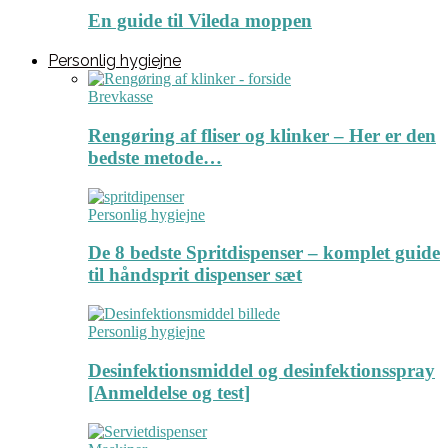
En guide til Vileda moppen
Personlig hygiejne
Brevkasse
Rengøring af fliser og klinker – Her er den
bedste metode…
Personlig hygiejne
De 8 bedste Spritdispenser – komplet guide
til håndsprit dispenser sæt
Personlig hygiejne
Desinfektionsmiddel og desinfektionsspray
[Anmeldelse og test]