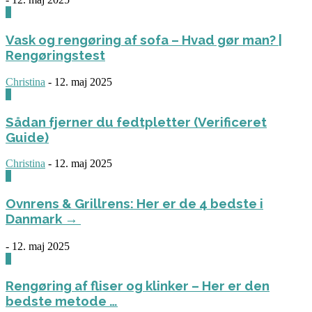
0
Vask og rengøring af sofa – Hvad gør man? |
Rengøringstest
Christina
-
12. maj 2025
0
Sådan fjerner du fedtpletter (Verificeret
Guide)
Christina
-
12. maj 2025
0
Ovnrens & Grillrens: Her er de 4 bedste i
Danmark →
-
12. maj 2025
1
Rengøring af fliser og klinker – Her er den
bedste metode …