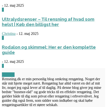
-
12. maj 2025
3
Ultralydsrenser – Til rensning af hvad som
helst | Køb den billigst her
Christina
-
12. maj 2025
0
Rodalon og skimmel: Her er den komplette
guide
-
12. maj 2025
3
OM OS
Rensning.dk er min personlig blog omkring rengøring. Noget der
står mit hjerte meget nært. Rengøring har altid været en del af mit
liv, noget jeg også lever af til daglig. På denne blog giver jeg mine
bedste "husmor-råd" og gode tricks til en effektiv rengøring. Det
gælder både til dig som privat eller rengøring i erhvervslivet. Jeg
guider dig også frem, som sidder som indkøber og skal købe
rengøringsartikler til et større selskab.