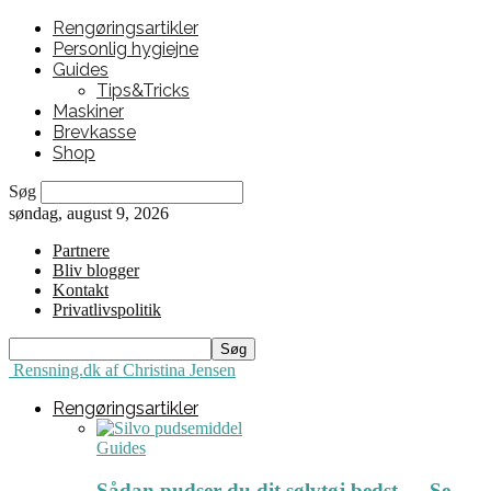
Rengøringsartikler
Personlig hygiejne
Guides
Tips&Tricks
Maskiner
Brevkasse
Shop
Søg
søndag, august 9, 2026
Partnere
Bliv blogger
Kontakt
Privatlivspolitik
Rensning.dk af Christina Jensen
Rengøringsartikler
Guides
Sådan pudser du dit sølvtøj bedst ← Se