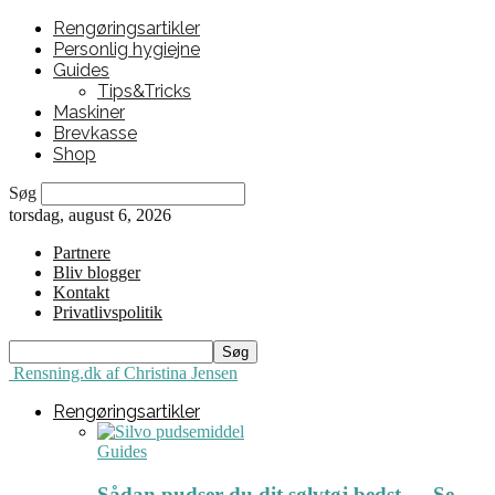
Rengøringsartikler
Personlig hygiejne
Guides
Tips&Tricks
Maskiner
Brevkasse
Shop
Søg
torsdag, august 6, 2026
Partnere
Bliv blogger
Kontakt
Privatlivspolitik
Rensning.dk af Christina Jensen
Rengøringsartikler
Guides
Sådan pudser du dit sølvtøj bedst ← Se