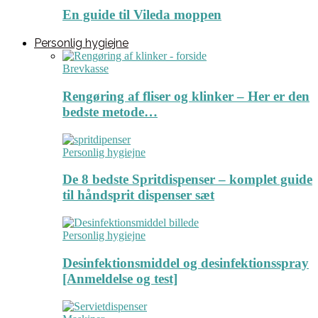
En guide til Vileda moppen
Personlig hygiejne
Brevkasse
Rengøring af fliser og klinker – Her er den
bedste metode…
Personlig hygiejne
De 8 bedste Spritdispenser – komplet guide
til håndsprit dispenser sæt
Personlig hygiejne
Desinfektionsmiddel og desinfektionsspray
[Anmeldelse og test]