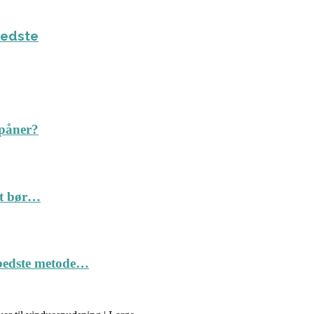
bedste
spåner?
Det bør…
n bedste metode…