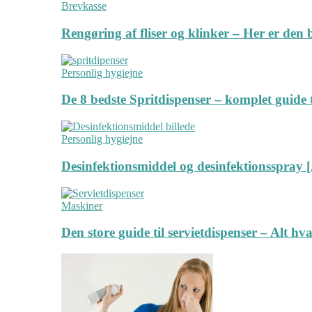
Brevkasse
Rengøring af fliser og klinker – Her er de
Personlig hygiejne
De 8 bedste Spritdispenser – komplet guide t
Personlig hygiejne
Desinfektionsmiddel og desinfektionsspray [
Maskiner
Den store guide til servietdispenser – Alt hv