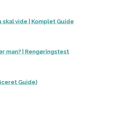
 skal vide | Komplet Guide
ør man? | Rengøringstest
ficeret Guide)