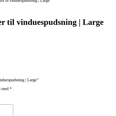
r til vinduespudsning | Large
 til vinduespudsning | Large
induespudsning | Large”
et med
*