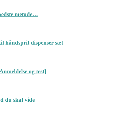
n bedste metode…
il håndsprit dispenser sæt
Anmeldelse og test]
ad du skal vide