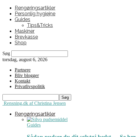
Rengøringsartikler
Personlig hygiejne
Guides
Tips&Tricks
Maskiner
Brevkasse
Shop
Søg
torsdag, august 6, 2026
Partnere
Bliv blogger
Kontakt
Privatlivspolitik
Rensning.dk af Christina Jensen
Rengøringsartikler
Guides
Sådan pudser du dit sølvtøj bedst ← Se her