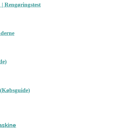
| Rengøringstest
nderne
de)
 (Købsguide)
askine