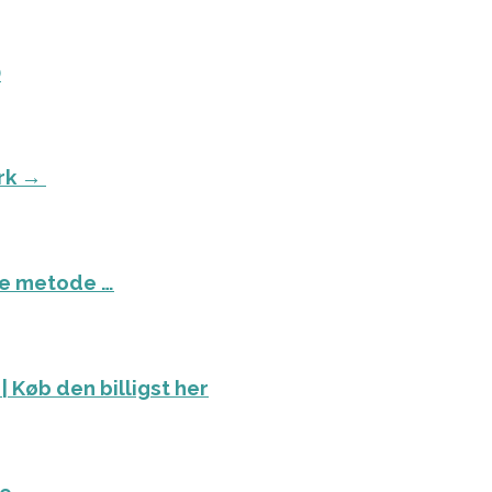
)
ark →
ste metode …
| Køb den billigst her