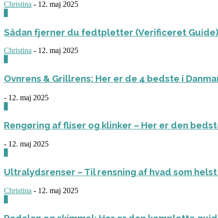
Christina
-
12. maj 2025
0
Sådan fjerner du fedtpletter (Verificeret Guide
Christina
-
12. maj 2025
0
Ovnrens & Grillrens: Her er de 4 bedste i Danm
-
12. maj 2025
1
Rengøring af fliser og klinker – Her er den bed
-
12. maj 2025
3
Ultralydsrenser – Til rensning af hvad som helst 
Christina
-
12. maj 2025
0