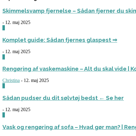
Skimmelsvamp fjernelse – Sådan fjerner du ski
-
12. maj 2025
0
Komplet guide: Sådan fjernes glaspest ⇒
-
12. maj 2025
0
Rengøring af vaskemaskine – Alt du skal vide | 
Christina
-
12. maj 2025
0
Sådan pudser du dit sølvtøj bedst ← Se her
-
12. maj 2025
0
Vask og rengøring af sofa – Hvad gør man? | Re