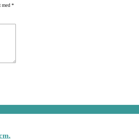
et med
*
 cm.