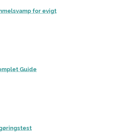
mmelsvamp for evigt
Komplet Guide
ngøringstest