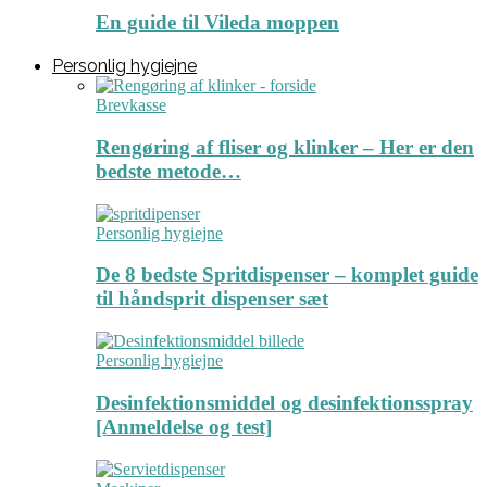
En guide til Vileda moppen
Personlig hygiejne
Brevkasse
Rengøring af fliser og klinker – Her er den
bedste metode…
Personlig hygiejne
De 8 bedste Spritdispenser – komplet guide
til håndsprit dispenser sæt
Personlig hygiejne
Desinfektionsmiddel og desinfektionsspray
[Anmeldelse og test]