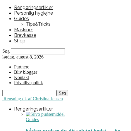
Rengøringsartikler
Personlig hygiejne
Guides
Tips&Tricks
Maskiner
Brevkasse
Shop
Søg
lørdag, august 8, 2026
Partnere
Bliv blogger
Kontakt
Privatlivspolitik
Rensning.dk af Christina Jensen
Rengøringsartikler
Guides
Sådan pudser du dit sølvtøj bedst ← Se