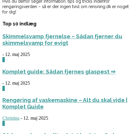
Hvis du derfor søger information, tips og tricks indenfor
rengøringsverden – så er der ingen tvivl om rensning.dk er noget
for dig!
Top 10 indlæg
Skimmelsvamp fjernelse – Sådan fjerner du
skimmelsvamp for evigt
-
12. maj 2025
0
Komplet guide: Sådan fjernes glaspest ⇒
-
12. maj 2025
0
Rengøring af vaskemaskine – Alt du skal vide |
Komplet Guide
Christina
-
12. maj 2025
0