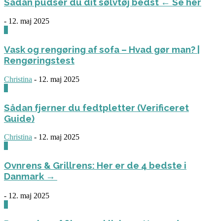
Sådan pudser du dit sølvtøj bedst ← Se her
-
12. maj 2025
0
Vask og rengøring af sofa – Hvad gør man? |
Rengøringstest
Christina
-
12. maj 2025
0
Sådan fjerner du fedtpletter (Verificeret
Guide)
Christina
-
12. maj 2025
0
Ovnrens & Grillrens: Her er de 4 bedste i
Danmark →
-
12. maj 2025
1