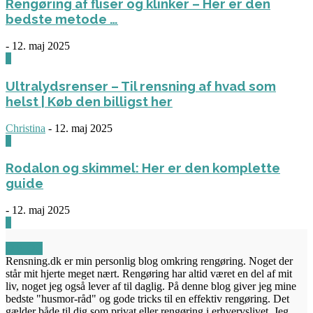
Rengøring af fliser og klinker – Her er den
bedste metode …
-
12. maj 2025
3
Ultralydsrenser – Til rensning af hvad som
helst | Køb den billigst her
Christina
-
12. maj 2025
0
Rodalon og skimmel: Her er den komplette
guide
-
12. maj 2025
3
OM OS
Rensning.dk er min personlig blog omkring rengøring. Noget der
står mit hjerte meget nært. Rengøring har altid været en del af mit
liv, noget jeg også lever af til daglig. På denne blog giver jeg mine
bedste "husmor-råd" og gode tricks til en effektiv rengøring. Det
gælder både til dig som privat eller rengøring i erhvervslivet. Jeg