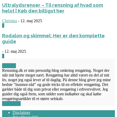
Ultralydsrenser – Til rensning af hvad som
helst | Køb den billigst her
Christina
-
12. maj 2025
0
Rodalon og skimmel: Her er den komplette
guide
-
12. maj 2025
3
OM OS
Rensning.dk er min personlig blog omkring rengøring. Noget der
står mit hjerte meget nært. Rengøring har altid været en del af mit
liv, noget jeg også lever af til daglig. På denne blog giver jeg mine
bedste "husmor-råd" og gode tricks til en effektiv rengøring. Det
gælder både til dig som privat eller rengøring i erhvervslivet. Jeg
guider dig også frem, som sidder som indkøber og skal købe
rengøringsartikler til et større selskab.
FØLG OS
Disclaimer