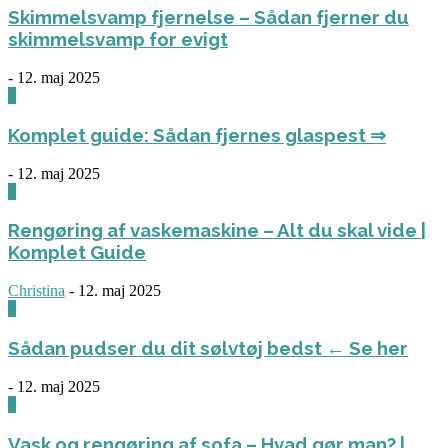
Skimmelsvamp fjernelse – Sådan fjerner du
skimmelsvamp for evigt
-
12. maj 2025
0
Komplet guide: Sådan fjernes glaspest ⇒
-
12. maj 2025
0
Rengøring af vaskemaskine – Alt du skal vide |
Komplet Guide
Christina
-
12. maj 2025
0
Sådan pudser du dit sølvtøj bedst ← Se her
-
12. maj 2025
0
Vask og rengøring af sofa – Hvad gør man? |