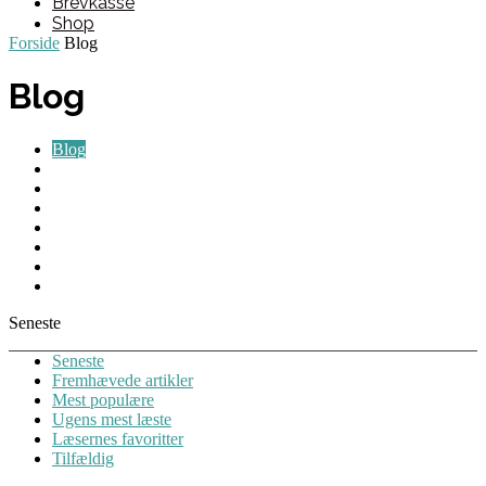
Brevkasse
Shop
Forside
Blog
Blog
Blog
Brevkasse
Guides
Maskiner
Nyheder
Personlig hygiejne
Rengøringsartikler
Tips & Tricks
Seneste
Seneste
Fremhævede artikler
Mest populære
Ugens mest læste
Læsernes favoritter
Tilfældig