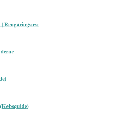
| Rengøringstest
nderne
de)
 (Købsguide)