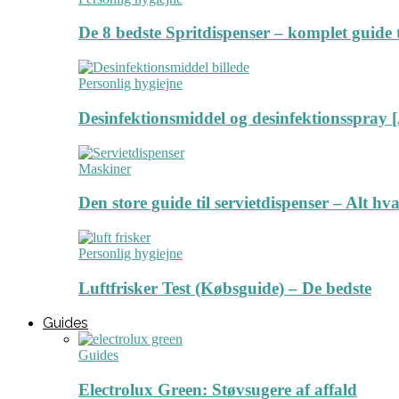
De 8 bedste Spritdispenser – komplet guide t
Personlig hygiejne
Desinfektionsmiddel og desinfektionsspray [
Maskiner
Den store guide til servietdispenser – Alt hv
Personlig hygiejne
Luftfrisker Test (Købsguide) – De bedste
Guides
Guides
Electrolux Green: Støvsugere af affald