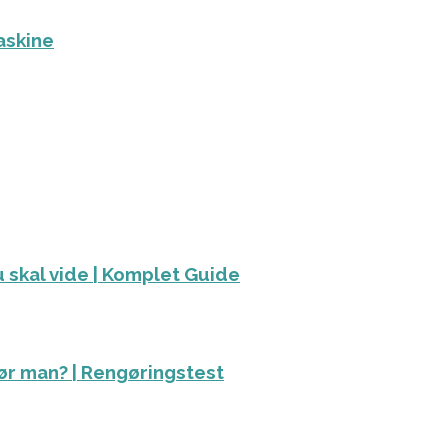
askine
 skal vide | Komplet Guide
ør man? | Rengøringstest