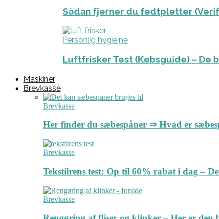
Sådan fjerner du fedtpletter (Veri
Personlig hygiejne
Luftfrisker Test (Købsguide) – De 
Maskiner
Brevkasse
Brevkasse
Her finder du sæbespåner ⇒ Hvad er sæbe
Brevkasse
Tekstilrens test: Op til 60% rabat i dag – 
Brevkasse
Rengøring af fliser og klinker – Her er de