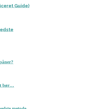
ficeret Guide)
bedste
spåner?
Det bør…
n bedste metode…