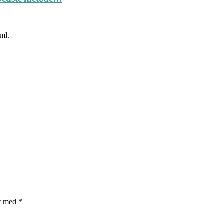
ml.
et med
*