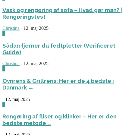
Vask og rengøring af sofa – Hvad gør man? |
Rengøringstest
Christina
-
12. maj 2025
0
Sådan fjerner du fedtpletter (Verificeret
Guide)
Christina
-
12. maj 2025
0
Ovnrens & Grillrens: Her er de 4 bedste i
Danmark →
-
12. maj 2025
1
Rengøring af fliser og klinker – Her er den
bedste metode …
-
12. maj 2025