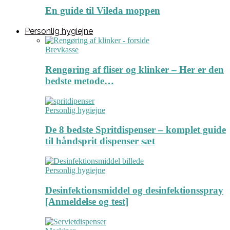
En guide til Vileda moppen
Personlig hygiejne
Brevkasse
Rengøring af fliser og klinker – Her er den
bedste metode…
Personlig hygiejne
De 8 bedste Spritdispenser – komplet guide
til håndsprit dispenser sæt
Personlig hygiejne
Desinfektionsmiddel og desinfektionsspray
[Anmeldelse og test]