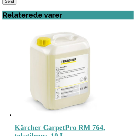
Relaterede varer
Kärcher CarpetPro RM 764,
tekstilrens, 10 L