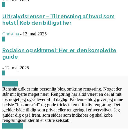
3
Ultralydsrenser – Til rensning af hvad som
helst | Køb den billigst her
Christina
-
12. maj 2025
0
Rodalon og skimmel: Her er den komplette
guide
-
12. maj 2025
3
OM OS
Rensning.dk er min personlig blog omkring rengøring. Noget der
står mit hjerte meget nært. Rengøring har altid været en del af mit
liv, noget jeg også lever af til daglig. På denne blog giver jeg mine
bedste "husmor-råd" og gode tricks til en effektiv rengøring. Det
gælder både til dig som privat eller rengøring i erhvervslivet. Jeg
guider dig også frem, som sidder som indkøber og skal købe
rengøringsartikler til et større selskab.
FØLG OS