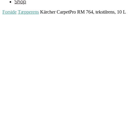
Shop
Forside
Tæpperens
Kärcher CarpetPro RM 764, tekstilrens, 10 L