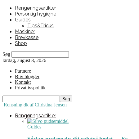
Rengøringsartikler
Personlig hygiejne
Guides
Tips&Tricks
Maskiner
Brevkasse
Shop
Søg
lørdag, august 8, 2026
Partnere
Bliv blogger
Kontakt
Privatlivspolitik
Rensning.dk af Christina Jensen
Rengøringsartikler
Guides
Sådan pudser du dit sølvtøj bedst ← Se