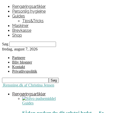
Rengøringsartikler
Personlig hygiejne
Guides
Tips&Tricks
Maskiner
Brevkasse
Shop
Søg
fredag, august 7, 2026
Partnere
Bliv blogger
Kontakt
Privatlivspolitik
Rensning.dk af Christina Jensen
Rengøringsartikler
Guides
Sådan pudser du dit sølvtøj bedst ← Se