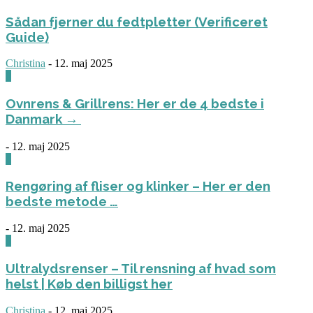
Sådan fjerner du fedtpletter (Verificeret
Guide)
Christina
-
12. maj 2025
0
Ovnrens & Grillrens: Her er de 4 bedste i
Danmark →
-
12. maj 2025
1
Rengøring af fliser og klinker – Her er den
bedste metode …
-
12. maj 2025
3
Ultralydsrenser – Til rensning af hvad som
helst | Køb den billigst her
Christina
-
12. maj 2025