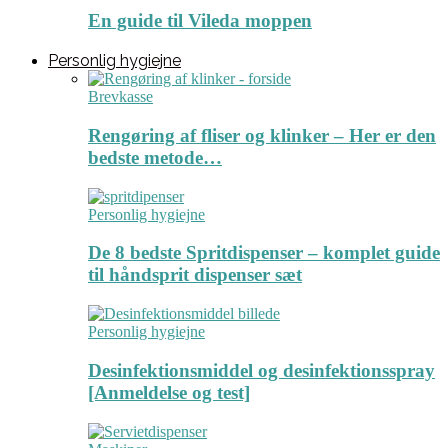
En guide til Vileda moppen
Personlig hygiejne
Brevkasse
Rengøring af fliser og klinker – Her er den
bedste metode…
Personlig hygiejne
De 8 bedste Spritdispenser – komplet guide
til håndsprit dispenser sæt
Personlig hygiejne
Desinfektionsmiddel og desinfektionsspray
[Anmeldelse og test]