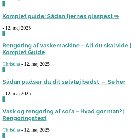
0
Komplet guide: Sådan fjernes glaspest ⇒
-
12. maj 2025
0
Rengøring af vaskemaskine – Alt du skal vide |
Komplet Guide
Christina
-
12. maj 2025
0
Sådan pudser du dit sølvtøj bedst ← Se her
-
12. maj 2025
0
Vask og rengøring af sofa – Hvad gør man? |
Rengøringstest
Christina
-
12. maj 2025
0