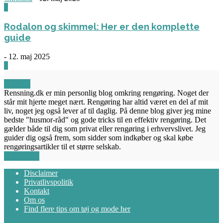
0
Rodalon og skimmel: Her er den komplette
guide
-
12. maj 2025
3
OM OS
Rensning.dk er min personlig blog omkring rengøring. Noget der
står mit hjerte meget nært. Rengøring har altid været en del af mit
liv, noget jeg også lever af til daglig. På denne blog giver jeg mine
bedste "husmor-råd" og gode tricks til en effektiv rengøring. Det
gælder både til dig som privat eller rengøring i erhvervslivet. Jeg
guider dig også frem, som sidder som indkøber og skal købe
rengøringsartikler til et større selskab.
FØLG OS
Disclaimer
Privatlivspolitik
Kontakt
Om os
Find flere tips om tøj og mode her