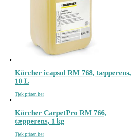
Kärcher icapsol RM 768, tæpperens,
10 L
Tjek prisen her
Kärcher CarpetPro RM 766,
tæpperens, 1 kg
Tjek prisen her