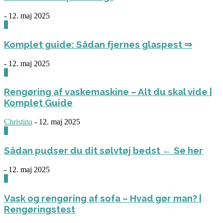
-
12. maj 2025
0
Komplet guide: Sådan fjernes glaspest ⇒
-
12. maj 2025
0
Rengøring af vaskemaskine – Alt du skal vide |
Komplet Guide
Christina
-
12. maj 2025
0
Sådan pudser du dit sølvtøj bedst ← Se her
-
12. maj 2025
0
Vask og rengøring af sofa – Hvad gør man? |
Rengøringstest