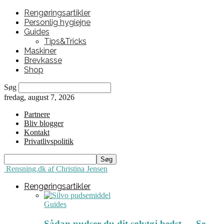
Rengøringsartikler
Personlig hygiejne
Guides
Tips&Tricks
Maskiner
Brevkasse
Shop
Søg
fredag, august 7, 2026
Partnere
Bliv blogger
Kontakt
Privatlivspolitik
Rensning.dk af Christina Jensen
Rengøringsartikler
Guides
Sådan pudser du dit sølvtøj bedst ← Se