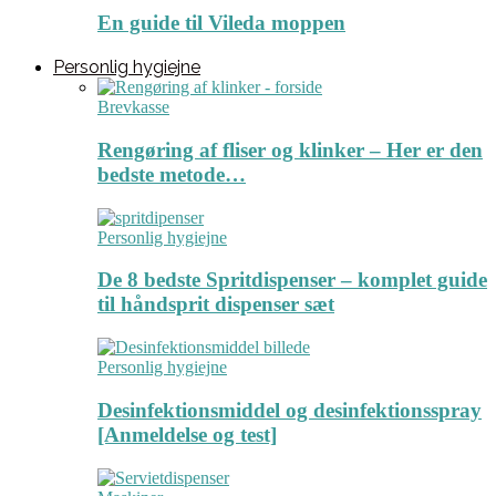
En guide til Vileda moppen
Personlig hygiejne
Brevkasse
Rengøring af fliser og klinker – Her er den
bedste metode…
Personlig hygiejne
De 8 bedste Spritdispenser – komplet guide
til håndsprit dispenser sæt
Personlig hygiejne
Desinfektionsmiddel og desinfektionsspray
[Anmeldelse og test]