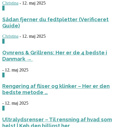
Christina
-
12. maj 2025
0
Sådan fjerner du fedtpletter (Verificeret
Guide)
Christina
-
12. maj 2025
0
Ovnrens & Grillrens: Her er de 4 bedste i
Danmark →
-
12. maj 2025
1
Rengøring af fliser og klinker – Her er den
bedste metode …
-
12. maj 2025
3
Ultralydsrenser – Til rensning af hvad som
helst | Køb den billigst her