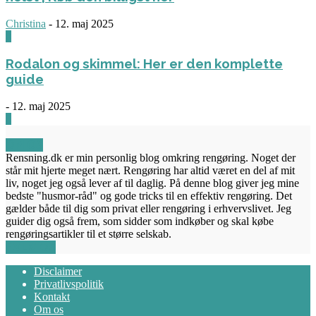
Christina
-
12. maj 2025
0
Rodalon og skimmel: Her er den komplette
guide
-
12. maj 2025
3
OM OS
Rensning.dk er min personlig blog omkring rengøring. Noget der
står mit hjerte meget nært. Rengøring har altid været en del af mit
liv, noget jeg også lever af til daglig. På denne blog giver jeg mine
bedste "husmor-råd" og gode tricks til en effektiv rengøring. Det
gælder både til dig som privat eller rengøring i erhvervslivet. Jeg
guider dig også frem, som sidder som indkøber og skal købe
rengøringsartikler til et større selskab.
FØLG OS
Disclaimer
Privatlivspolitik
Kontakt
Om os