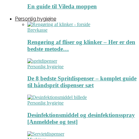
En guide til Vileda moppen
Personlig hygiejne
Brevkasse
Rengøring af fliser og klinker – Her er den
bedste metode…
Personlig hygiejne
De 8 bedste Spritdispenser – komplet guide
til håndsprit dispenser sæt
Personlig hygiejne
Desinfektionsmiddel og desinfektionsspray
[Anmeldelse og test]