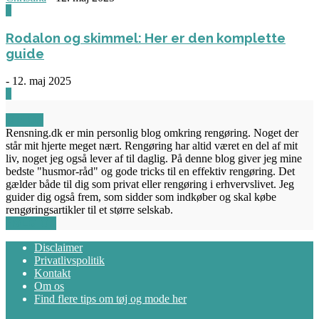
0
Rodalon og skimmel: Her er den komplette
guide
-
12. maj 2025
3
OM OS
Rensning.dk er min personlig blog omkring rengøring. Noget der
står mit hjerte meget nært. Rengøring har altid været en del af mit
liv, noget jeg også lever af til daglig. På denne blog giver jeg mine
bedste "husmor-råd" og gode tricks til en effektiv rengøring. Det
gælder både til dig som privat eller rengøring i erhvervslivet. Jeg
guider dig også frem, som sidder som indkøber og skal købe
rengøringsartikler til et større selskab.
FØLG OS
Disclaimer
Privatlivspolitik
Kontakt
Om os
Find flere tips om tøj og mode her