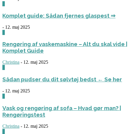
0
Komplet guide: Sådan fjernes glaspest ⇒
-
12. maj 2025
0
Rengøring af vaskemaskine – Alt du skal vide |
Komplet Guide
Christina
-
12. maj 2025
0
Sådan pudser du dit sølvtøj bedst ← Se her
-
12. maj 2025
0
Vask og rengøring af sofa – Hvad gør man? |
Rengøringstest
Christina
-
12. maj 2025
0