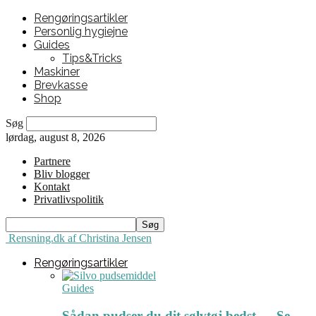
Rengøringsartikler
Personlig hygiejne
Guides
Tips&Tricks
Maskiner
Brevkasse
Shop
Søg
lørdag, august 8, 2026
Partnere
Bliv blogger
Kontakt
Privatlivspolitik
Rensning.dk af Christina Jensen
Rengøringsartikler
Guides
Sådan pudser du dit sølvtøj bedst ← Se