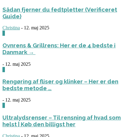
Sådan fjerner du fedtpletter (Verificeret
Guide)
Christina
-
12. maj 2025
0
Ovnrens & Grillrens: Her er de 4 bedste i
Danmark →
-
12. maj 2025
1
Rengøring af fliser og klinker – Her er den
bedste metode …
-
12. maj 2025
3
Ultralydsrenser – Til rensning af hvad som
helst | Køb den billigst her
Christina
-
12. maj 2025