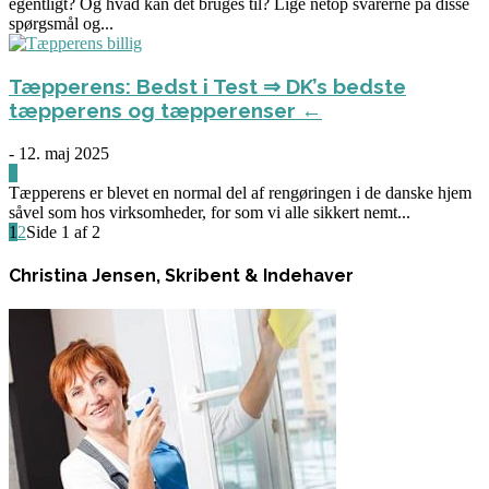
egentligt? Og hvad kan det bruges til? Lige netop svarerne på disse
spørgsmål og...
Tæpperens: Bedst i Test ⇒ DK’s bedste
tæpperens og tæpperenser ←
-
12. maj 2025
0
Tæpperens er blevet en normal del af rengøringen i de danske hjem
såvel som hos virksomheder, for som vi alle sikkert nemt...
1
2
Side 1 af 2
Christina Jensen, Skribent & Indehaver