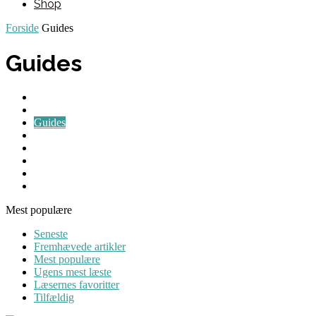
Shop
Forside
Guides
Guides
Blog
Brevkasse
Guides
Maskiner
Nyheder
Personlig hygiejne
Rengøringsartikler
Tips & Tricks
Mest populære
Seneste
Fremhævede artikler
Mest populære
Ugens mest læste
Læsernes favoritter
Tilfældig