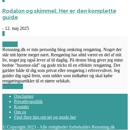
Rodalon og skimmel: Her er den komplette
guide
-
12. maj 2025
3
OM OS
Rensning.dk er min personlig blog omkring rengøring. Noget der
står mit hjerte meget nært. Rengøring har altid været en del af mit
liv, noget jeg også lever af til daglig. På denne blog giver jeg mine
bedste "husmor-råd" og gode tricks til en effektiv rengøring. Det
gælder både til dig som privat eller rengøring i erhvervslivet. Jeg
guider dig også frem, som sidder som indkøber og skal købe
rengøringsartikler til et større selskab.
FØLG OS
Disclaimer
Privatlivspolitik
Kontakt
Om os
Find flere tips om tøj og mode her
© Copyright 2023 - Alle rettigheder forbeholdes Rensning.dk