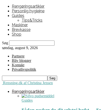
Rengøringsartikler
Personlig hygiejne
Guides
Tips&Tricks
Maskiner
Brevkasse
Shop
Søg
søndag, august 9, 2026
Partnere
Bliv blogger
Kontakt
Privatlivspolitik
Rensning.dk af Christina Jensen
Rengøringsartikler
Guides
Sådan pudser du dit sølvtøj bedst ← Se