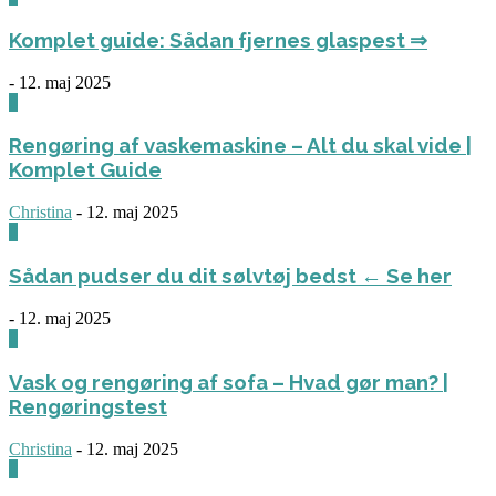
Komplet guide: Sådan fjernes glaspest ⇒
-
12. maj 2025
0
Rengøring af vaskemaskine – Alt du skal vide |
Komplet Guide
Christina
-
12. maj 2025
0
Sådan pudser du dit sølvtøj bedst ← Se her
-
12. maj 2025
0
Vask og rengøring af sofa – Hvad gør man? |
Rengøringstest
Christina
-
12. maj 2025
0