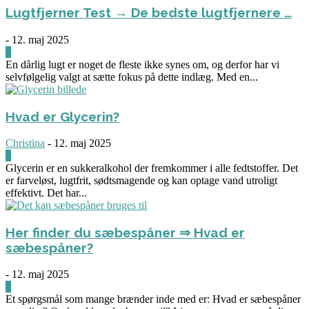
Lugtfjerner Test → De bedste lugtfjernere …
-
12. maj 2025
0
En dårlig lugt er noget de fleste ikke synes om, og derfor har vi
selvfølgelig valgt at sætte fokus på dette indlæg. Med en...
Hvad er Glycerin?
Christina
-
12. maj 2025
0
Glycerin er en sukkeralkohol der fremkommer i alle fedtstoffer. Det
er farveløst, lugtfrit, sødtsmagende og kan optage vand utroligt
effektivt. Det har...
Her finder du sæbespåner ⇒ Hvad er
sæbespåner?
-
12. maj 2025
0
Et spørgsmål som mange brænder inde med er: Hvad er sæbespåner