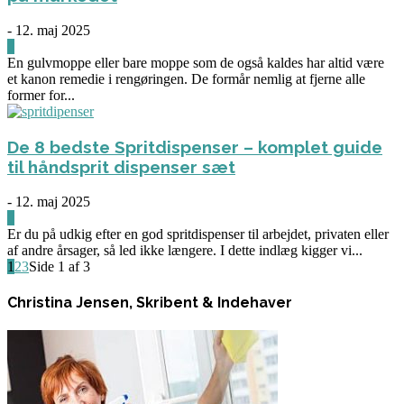
-
12. maj 2025
0
En gulvmoppe eller bare moppe som de også kaldes har altid være
et kanon remedie i rengøringen. De formår nemlig at fjerne alle
former for...
De 8 bedste Spritdispenser – komplet guide
til håndsprit dispenser sæt
-
12. maj 2025
0
Er du på udkig efter en god spritdispenser til arbejdet, privaten eller
af andre årsager, så led ikke længere. I dette indlæg kigger vi...
1
2
3
Side 1 af 3
Christina Jensen, Skribent & Indehaver