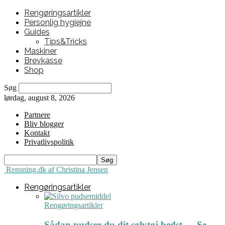
Rengøringsartikler
Personlig hygiejne
Guides
Tips&Tricks
Maskiner
Brevkasse
Shop
Søg
lørdag, august 8, 2026
Partnere
Bliv blogger
Kontakt
Privatlivspolitik
Rensning.dk af Christina Jensen
Rengøringsartikler
Rengøringsartikler
Sådan pudser du dit sølvtøj bedst ← Se