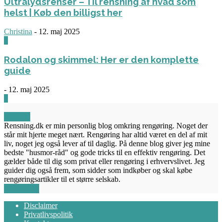
Ultralydsrenser – Til rensning af hvad som
helst | Køb den billigst her
Christina
-
12. maj 2025
0
Rodalon og skimmel: Her er den komplette
guide
-
12. maj 2025
3
OM OS
Rensning.dk er min personlig blog omkring rengøring. Noget der
står mit hjerte meget nært. Rengøring har altid været en del af mit
liv, noget jeg også lever af til daglig. På denne blog giver jeg mine
bedste "husmor-råd" og gode tricks til en effektiv rengøring. Det
gælder både til dig som privat eller rengøring i erhvervslivet. Jeg
guider dig også frem, som sidder som indkøber og skal købe
rengøringsartikler til et større selskab.
FØLG OS
Disclaimer
Privatlivspolitik