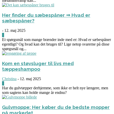
melaminsvamp kan...
Her finder du sæbespåner ⇒ Hvad er
sæbespåner?
-
12. maj 2025
0
Et spørgsmål som mange brænder inde med er: Hvad er sæbespåner
egentligt? Og hvad kan det bruges til? Lige netop svarerne på disse
spørgsmål og...
Kom en støvsluger til livs med
tæppeshampoo
Christina
-
12. maj 2025
0
Har du gulvtæpper derhjemme, som ikke er helt nye længere, men
som sagtens kan holde mange år endnu?
Gulvmoppe: Her køber du de bedste mopper
på markedet