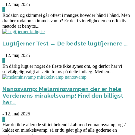
-
12. maj 2025
3
Rodalon og skimmel går oftest i manges hoveder hånd i hånd. Men
dræber rodalon skimmelsvamp? Er det i virkeligheden en effektiv
metode at benytte...
Lugtfjerner Test → De bedste lugtfjernere …
-
12. maj 2025
0
En dårlig lugt er noget de fleste ikke synes om, og derfor har vi
selvfølgelig valgt at sætte fokus på dette indlæg. Med en...
Nanosvamp: Melaminsvampen der er hele
Verdenens mirakelsvamp! Find den billigst
her...
-
12. maj 2025
0
Har du ikke allerede stiftet bekendtskab med en nanosvamp, også
kaldet en mirakelsvamp, så er du gået glip af alle goderne en