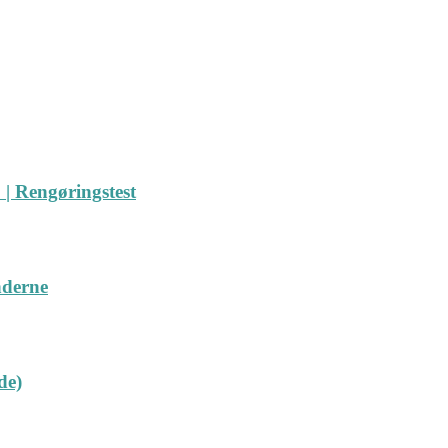
| Rengøringstest
nderne
de)