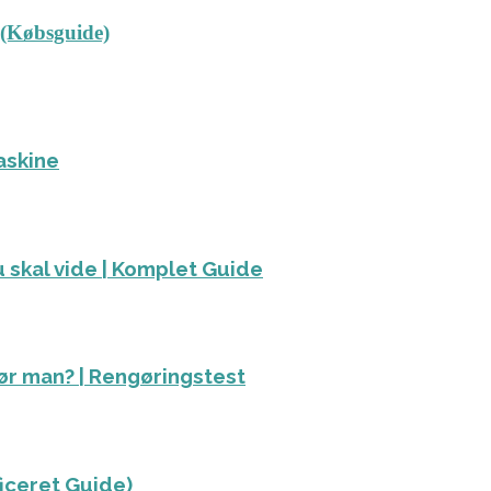
 (Købsguide)
askine
 skal vide | Komplet Guide
ør man? | Rengøringstest
ficeret Guide)