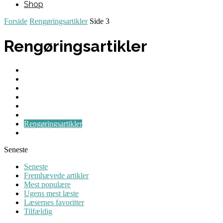
Shop
Forside
Rengøringsartikler
Side 3
Rengøringsartikler
Blog
Brevkasse
Guides
Maskiner
Nyheder
Personlig hygiejne
Rengøringsartikler
Tips & Tricks
Seneste
Seneste
Fremhævede artikler
Mest populære
Ugens mest læste
Læsernes favoritter
Tilfældig