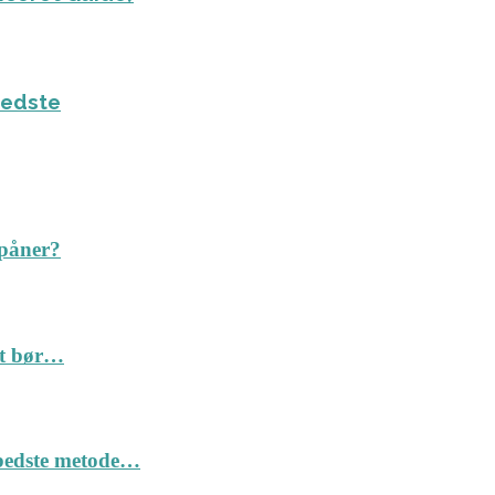
bedste
spåner?
Det bør…
n bedste metode…