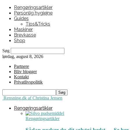
Rengøringsartikler
Personlig hygiejne
Guides
Tips&Tricks
Maskiner
Brevkasse
Shop
Søg
lørdag, august 8, 2026
Partnere
Bliv blogger
Kontakt
Privatlivspolitik
Rensning.dk af Christina Jensen
Rengøringsartikler
Rengøringsartikler
Sådan pudser du dit sølvtøj bedst ← Se her