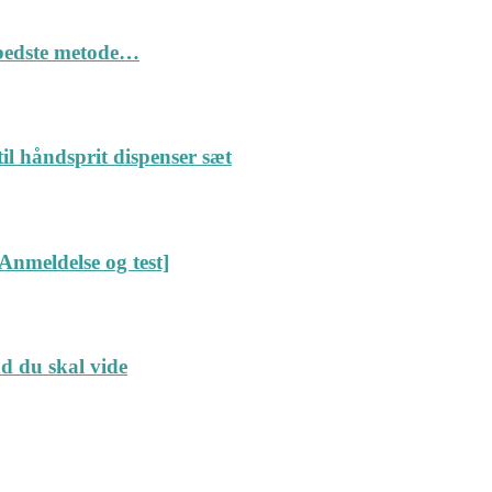
n bedste metode…
il håndsprit dispenser sæt
Anmeldelse og test]
ad du skal vide