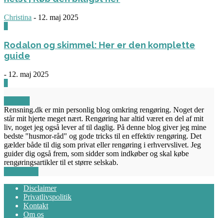
Christina
-
12. maj 2025
0
Rodalon og skimmel: Her er den komplette
guide
-
12. maj 2025
3
OM OS
Rensning.dk er min personlig blog omkring rengøring. Noget der
står mit hjerte meget nært. Rengøring har altid været en del af mit
liv, noget jeg også lever af til daglig. På denne blog giver jeg mine
bedste "husmor-råd" og gode tricks til en effektiv rengøring. Det
gælder både til dig som privat eller rengøring i erhvervslivet. Jeg
guider dig også frem, som sidder som indkøber og skal købe
rengøringsartikler til et større selskab.
FØLG OS
Disclaimer
Privatlivspolitik
Kontakt
Om os