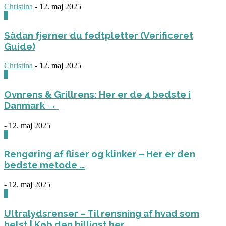
Christina
-
12. maj 2025
0
Sådan fjerner du fedtpletter (Verificeret
Guide)
Christina
-
12. maj 2025
0
Ovnrens & Grillrens: Her er de 4 bedste i
Danmark →
-
12. maj 2025
1
Rengøring af fliser og klinker – Her er den
bedste metode …
-
12. maj 2025
3
Ultralydsrenser – Til rensning af hvad som
helst | Køb den billigst her