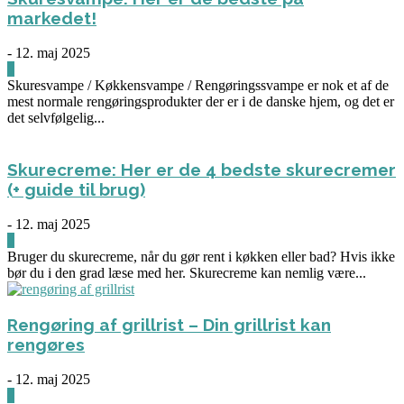
markedet!
-
12. maj 2025
0
Skuresvampe / Køkkensvampe / Rengøringssvampe er nok et af de
mest normale rengøringsprodukter der er i de danske hjem, og det er
det selvfølgelig...
Skurecreme: Her er de 4 bedste skurecremer
(+ guide til brug)
-
12. maj 2025
0
Bruger du skurecreme, når du gør rent i køkken eller bad? Hvis ikke
bør du i den grad læse med her. Skurecreme kan nemlig være...
Rengøring af grillrist – Din grillrist kan
rengøres
-
12. maj 2025
0