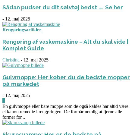
Sådan pudser du dit sølvtøj bedst ← Se her
-
12. maj 2025
Rengøringsartikler
Rengøring af vaskemaskine – Alt du skal vide |
Komplet Guide
Christina
-
12. maj 2025
Gulvmoppe: Her køber du de bedste mopper
på markedet
-
12. maj 2025
0
En gulvmoppe eller bare moppe som de også kaldes har altid være
et kanon remedie i rengøringen. De formår nemlig at fjerne alle
former for...
Skuresvampe: Her er de bedste på