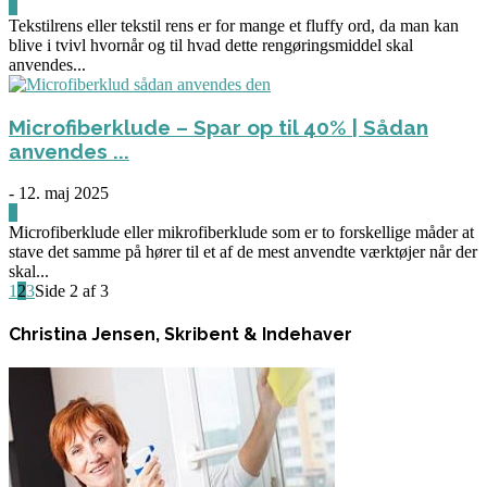
0
Tekstilrens eller tekstil rens er for mange et fluffy ord, da man kan
blive i tvivl hvornår og til hvad dette rengøringsmiddel skal
anvendes...
Microfiberklude – Spar op til 40% | Sådan
anvendes ...
-
12. maj 2025
0
Microfiberklude eller mikrofiberklude som er to forskellige måder at
stave det samme på hører til et af de mest anvendte værktøjer når der
skal...
1
2
3
Side 2 af 3
Christina Jensen, Skribent & Indehaver