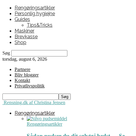
Rengøringsartikler
Personlig hygiejne
Guides
Tips&Tricks
Maskiner
Brevkasse
Shop
Søg
torsdag, august 6, 2026
Partnere
Bliv blogger
Kontakt
Privatlivspolitik
Rensning.dk af Christina Jensen
Rengøringsartikler
Rengøringsartikler
Sådan pudser du dit sølvtøj bedst ← Se