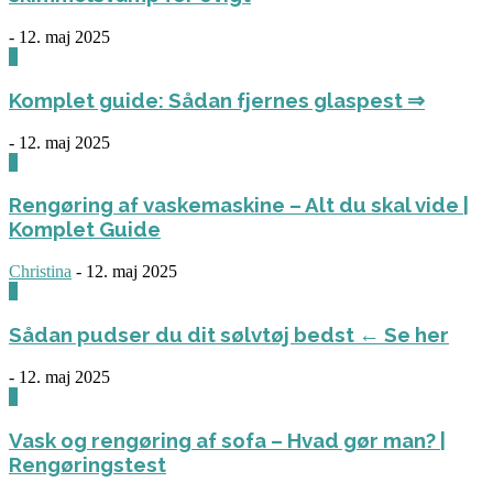
-
12. maj 2025
0
Komplet guide: Sådan fjernes glaspest ⇒
-
12. maj 2025
0
Rengøring af vaskemaskine – Alt du skal vide |
Komplet Guide
Christina
-
12. maj 2025
0
Sådan pudser du dit sølvtøj bedst ← Se her
-
12. maj 2025
0
Vask og rengøring af sofa – Hvad gør man? |
Rengøringstest